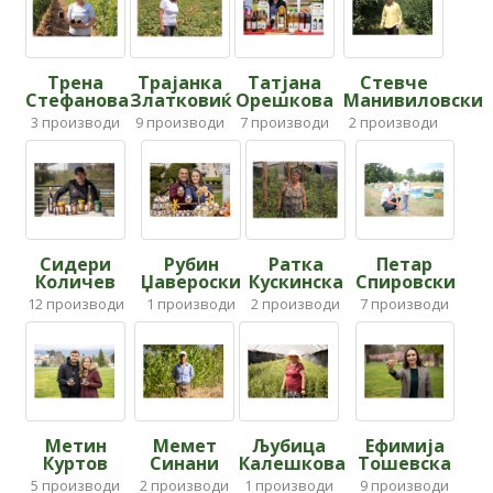
Трена
Трајанка
Татјана
Стевче
Стефанова
Златковиќ
Орешкова
Манивиловски
3
производи
9
производи
7
производи
2
производи
Сидери
Рубин
Ратка
Петар
Количев
Џавероски
Кускинска
Спировски
12
производи
1
производи
2
производи
7
производи
Метин
Мемет
Љубица
Ефимија
Куртов
Синани
Калешкова
Тошевска
5
производи
2
производи
1
производи
9
производи