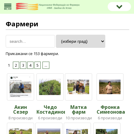
Фармери
Прикажани се 153 фармери.
1
2
3
4
5
...
Акин
Чедо
Матка
Фронка
Сезер
Костадиновски
фарм
Симеонова
8
производи
6
производи
10
производи
6
производи