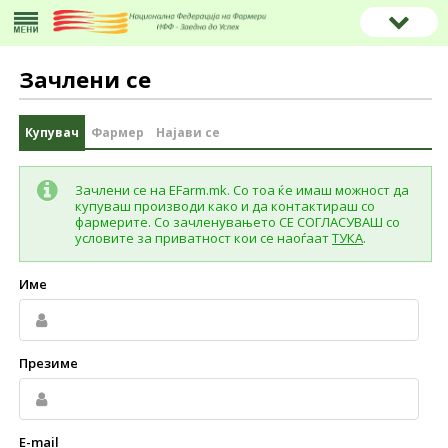
Зачлени се
Купувач
Фармер
Најави се
Зачлени се на EFarm.mk. Со тоа ќе имаш можност да
купуваш производи како и да контактираш со
фармерите. Со зачленувањето СЕ СОГЛАСУВАШ со
условите за приватност кои се наоѓаат
ТУКА
.
Име
Презиме
E-mail